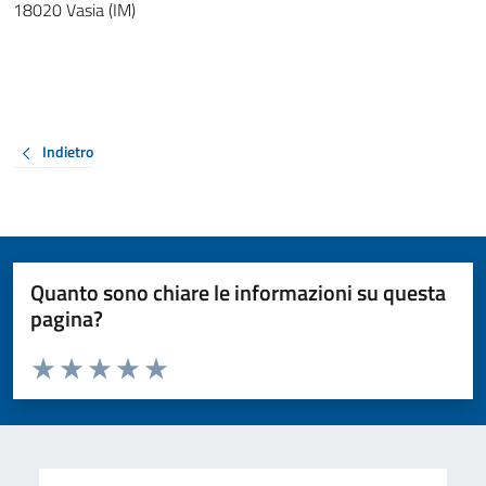
18020 Vasia (IM)
Indietro
Quanto sono chiare le informazioni su questa
pagina?
Valuta da 1 a 5 stelle la pagina
Valuta 1 stelle su 5
Valuta 2 stelle su 5
Valuta 3 stelle su 5
Valuta 4 stelle su 5
Valuta 5 stelle su 5