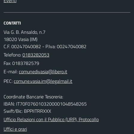
Eventi
CONTATTI
Via G. B. Ansaldo, n.7
18020 Vasia (IM)
C.F. 00247040082 - P.Iva: 00247040082
Telefono:
0183282053
Fax: 0183782579
E-mail:
PEC:
Coordinate Bancarie Tesoreria:
IBAN: IT70F0760103200001048548265
Swift/Bic: BPPIITRRXXX
Ufficio Relazioni con il Pubblico (URP), Protocollo
Uffici e orari