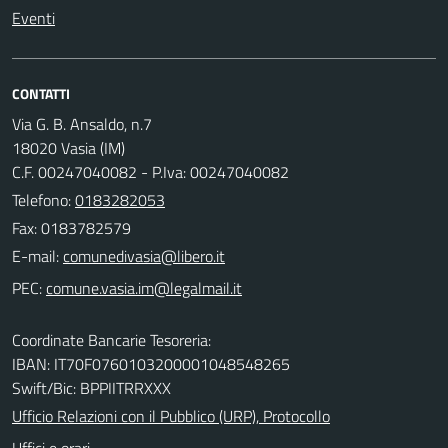
Eventi
CONTATTI
Via G. B. Ansaldo, n.7
18020 Vasia (IM)
C.F. 00247040082 - P.Iva: 00247040082
Telefono:
0183282053
Fax: 0183782579
E-mail:
PEC:
Coordinate Bancarie Tesoreria:
IBAN: IT70F0760103200001048548265
Swift/Bic: BPPIITRRXXX
Ufficio Relazioni con il Pubblico (URP), Protocollo
Uffici e orari