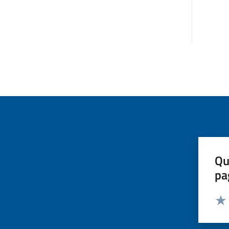
Qu
pa
Valut
Valu