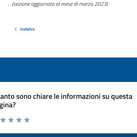
(sezione aggiornata al mese di marzo 2023)
Indietro
anto sono chiare le informazioni su questa
gina?
a da 1 a 5 stelle la pagina
ta 1 stelle su 5
Valuta 2 stelle su 5
Valuta 3 stelle su 5
Valuta 4 stelle su 5
Valuta 5 stelle su 5