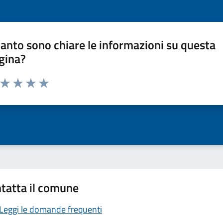
anto sono chiare le informazioni su questa
gina?
a da 1 a 5 stelle la pagina
ta 1 stelle su 5
Valuta 2 stelle su 5
Valuta 3 stelle su 5
Valuta 4 stelle su 5
Valuta 5 stelle su 5
tatta il comune
Leggi le domande frequenti