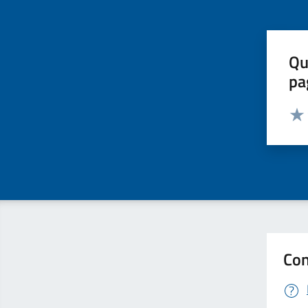
Qu
pa
Valut
Valu
Con