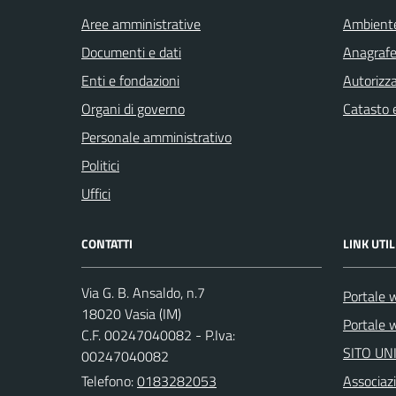
Aree amministrative
Ambient
Documenti e dati
Anagrafe 
Enti e fondazioni
Autorizza
Organi di governo
Catasto e
Personale amministrativo
Politici
Uffici
CONTATTI
LINK UTIL
Via G. B. Ansaldo, n.7
Portale 
18020 Vasia (IM)
Portale w
C.F. 00247040082 - P.Iva:
SITO UN
00247040082
Telefono:
0183282053
Associazi