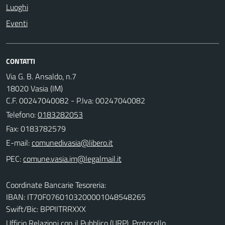
Luoghi
Eventi
CONTATTI
Via G. B. Ansaldo, n.7
18020 Vasia (IM)
C.F. 00247040082 - P.Iva: 00247040082
Telefono:
0183282053
Fax: 0183782579
E-mail:
PEC:
Coordinate Bancarie Tesoreria:
IBAN: IT70F0760103200001048548265
Swift/Bic: BPPIITRRXXX
Ufficio Relazioni con il Pubblico (URP), Protocollo