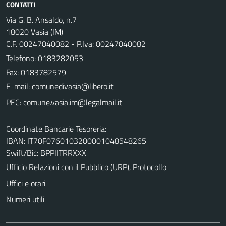
CONTATTI
Via G. B. Ansaldo, n.7
18020 Vasia (IM)
C.F. 00247040082 - P.Iva: 00247040082
Telefono:
0183282053
Fax: 0183782579
E-mail:
PEC:
Coordinate Bancarie Tesoreria:
IBAN: IT70F0760103200001048548265
Swift/Bic: BPPIITRRXXX
Ufficio Relazioni con il Pubblico (URP), Protocollo
Uffici e orari
Numeri utili