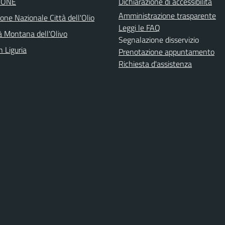
IONE
Dichiarazione di accessibilità
Amministrazione trasparente
one Nazionale Città dell'Olio
Leggi le FAQ
 Montana dell'Olivo
Segnalazione disservizio
n Liguria
Prenotazione appuntamento
Richiesta d'assistenza