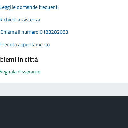
Leggi le domande frequenti
Richiedi assistenza
Chiama il numero 0183282053
Prenota appuntamento
blemi in città
Segnala disservizio