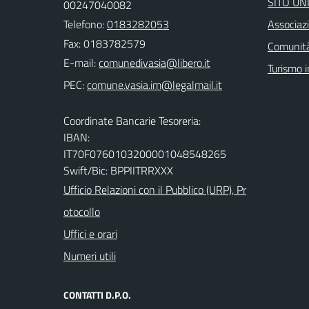
SITO UN
00247040082
Telefono:
0183282053
Associazi
Fax: 0183782579
Comunità
E-mail:
Turismo i
PEC:
Coordinate Bancarie Tesoreria:
IBAN:
IT70F0760103200001048548265
Swift/Bic: BPPIITRRXXX
Ufficio Relazioni con il Pubblico (URP), Pr
otocollo
Uffici e orari
Numeri utili
CONTATTI D.P.O.