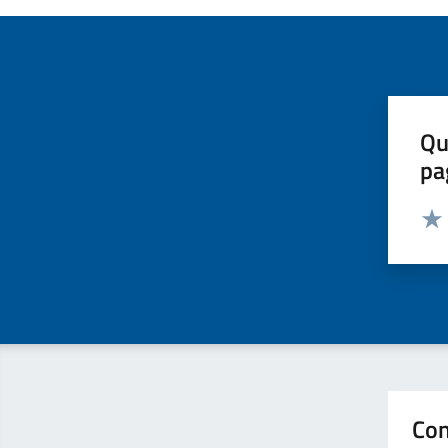
Qu
pa
Valut
Valu
Con