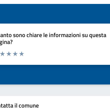
anto sono chiare le informazioni su questa
gina?
a da 1 a 5 stelle la pagina
ta 1 stelle su 5
Valuta 2 stelle su 5
Valuta 3 stelle su 5
Valuta 4 stelle su 5
Valuta 5 stelle su 5
tatta il comune