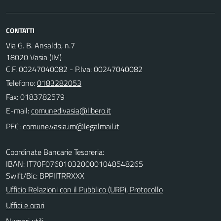
CONTATTI
Via G. B. Ansaldo, n.7
18020 Vasia (IM)
C.F. 00247040082 - P.Iva: 00247040082
Telefono:
0183282053
Fax: 0183782579
E-mail:
PEC:
Coordinate Bancarie Tesoreria:
IBAN: IT70F0760103200001048548265
Swift/Bic: BPPIITRRXXX
Ufficio Relazioni con il Pubblico (URP), Protocollo
Uffici e orari
Numeri utili