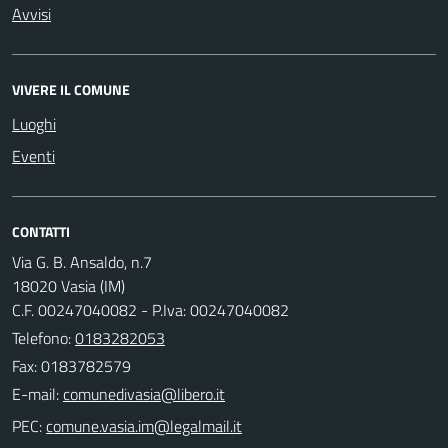
Avvisi
VIVERE IL COMUNE
Luoghi
Eventi
CONTATTI
Via G. B. Ansaldo, n.7
18020 Vasia (IM)
C.F. 00247040082 - P.Iva: 00247040082
Telefono:
0183282053
Fax: 0183782579
E-mail:
PEC: