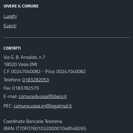
VIVERE IL COMUNE
Luoghi
Eventi
CONTATTI
Via G. B. Ansaldo, n.7
18020 Vasia (IM)
C.F. 00247040082 - P.Iva: 00247040082
Telefono:
0183282053
Fax: 0183782579
E-mail:
PEC:
Coordinate Bancarie Tesoreria:
IBAN: IT70F0760103200001048548265