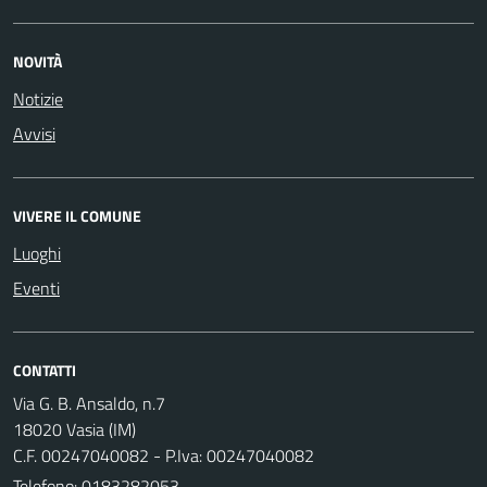
NOVITÀ
Notizie
Avvisi
VIVERE IL COMUNE
Luoghi
Eventi
CONTATTI
Via G. B. Ansaldo, n.7
18020 Vasia (IM)
C.F. 00247040082 - P.Iva: 00247040082
Telefono:
0183282053