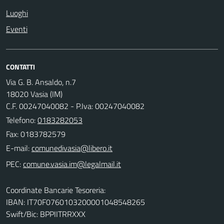
Luoghi
Eventi
CONTATTI
Via G. B. Ansaldo, n.7
18020 Vasia (IM)
C.F. 00247040082 - P.Iva: 00247040082
Telefono:
0183282053
Fax: 0183782579
E-mail:
PEC:
Coordinate Bancarie Tesoreria:
IBAN: IT70F0760103200001048548265
Swift/Bic: BPPIITRRXXX